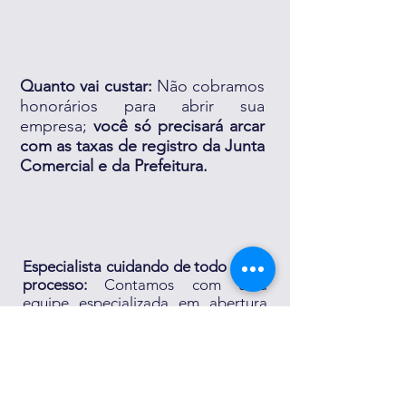
Quanto vai custar:
Não cobramos
honorários para abrir sua
empresa;
você só precisará arcar
com as taxas de registro da Junta
Comercial e da Prefeitura.
Especialista cuidando de todo o seu
processo:
Contamos com uma
equipe especializada em abertura
de empresas, assegurando
agilidade
,
eficiência
e
a menor carga
tributária possível para você
.
Fale com um Especialista